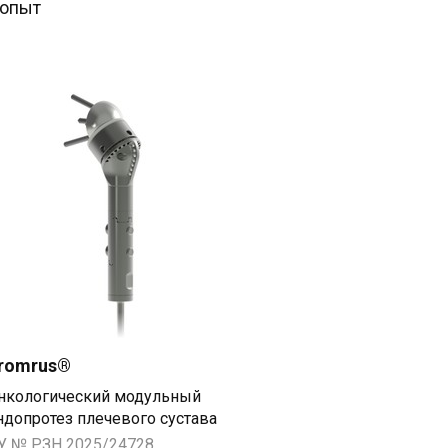
опыт 
romrus®
нкологический модульный 
ндопротез плечевого сустава
У № РЗН 2025/24728