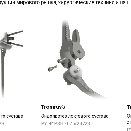
укции мирового рынка, хирургические техники и наш 
Tromrus®
T
го сустава
Эндопротез локтевого сустава
О
э
28
РУ № РЗН 2025/24728
Р