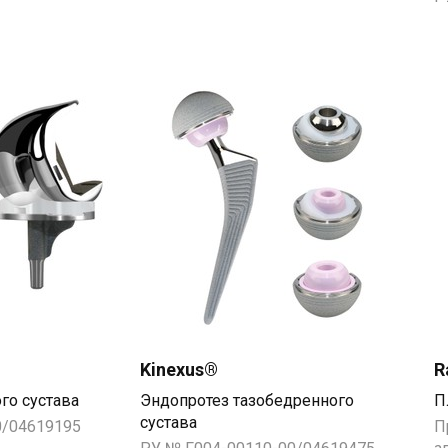
Kinexus®
R
го сустава
Эндопротез тазобедренного 
П
сустава
0/04619195
П