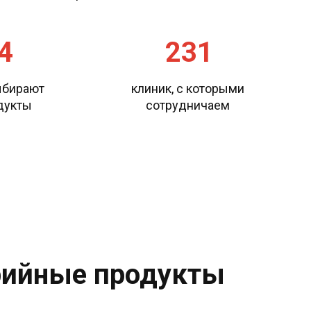
4
231
бирают 

клиник, с которыми 

дукты 
сотрудничаем 
рийные продукты