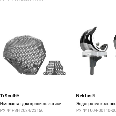
TiScull®
Nektus®
Имплантат для краниопластики
Эндопротез коленно
РУ № РЗН 2024/23166
РУ № Г004-00110-0