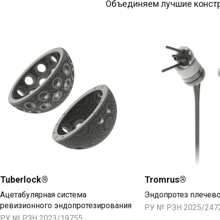
 Объединяем лучшие констр
Tuberlock®
Tromrus®
Ацетабулярная система 
Эндопротез плечево
ревизионного эндопротезирования
РУ № РЗН 2025/247
РУ № РЗН 2023/19755