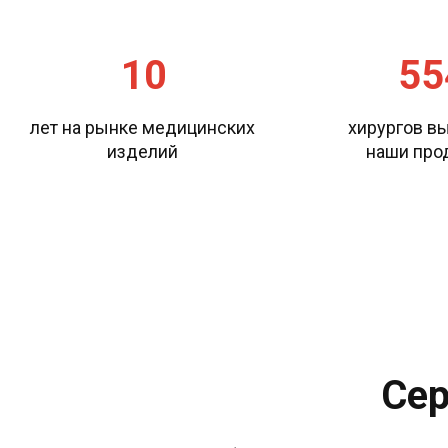
10
55
лет на рынке медицинских 
хирургов вы
изделий 
наши про
Се