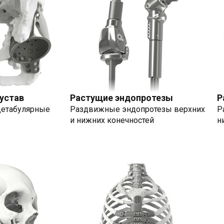
устав
Растущие эндопротезы
Р
цетабулярные
Раздвижные эндопротезы верхних
Р
и нижних конечностей
н